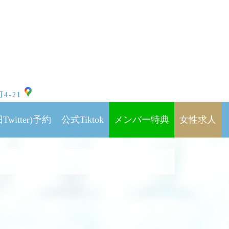
4-21
Twitter)予約
公式Tiktok
メンバー特典
女性求人
トン