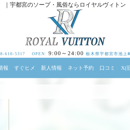
｜宇都宮のソープ・風俗ならロイヤルヴィトン
9:00～24:00
28-610-5317
OPEN:
栃木県
宇都宮市
池上町
情報
すぐヒメ
新人情報
ネット予約
口コミ
X(旧
イトマップ| 栃木県宇都宮市にあるソープ・風俗ならロイヤルヴィ