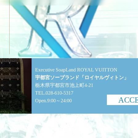
Executive SoapLand ROYAL VUITTON
宇都宮ソープランド「ロイヤルヴィトン」
栃木県宇都宮市池上町4-21
TEL.028-610-5317
ACC
Open.9:00～24:00