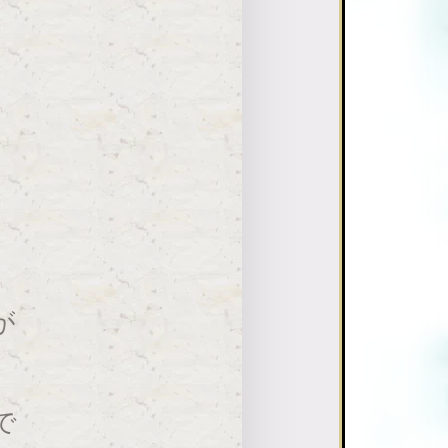
。
。
り
が
で