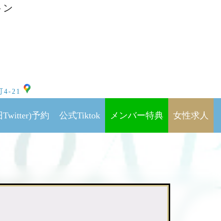
トン
4-21
Twitter)予約
公式Tiktok
メンバー特典
女性求人
ン