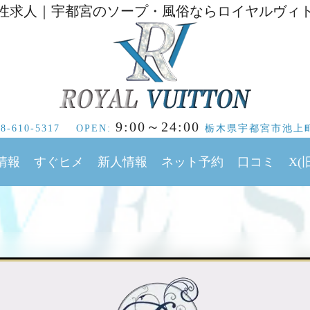
性求人｜宇都宮のソープ・風俗ならロイヤルヴィ
9:00～24:00
28-610-5317
OPEN:
栃木県
宇都宮市
池上町
情報
すぐヒメ
新人情報
ネット予約
口コミ
X(旧
男性求人 | 栃木県宇都宮市にあるソープ・風俗ならロイヤルヴィト