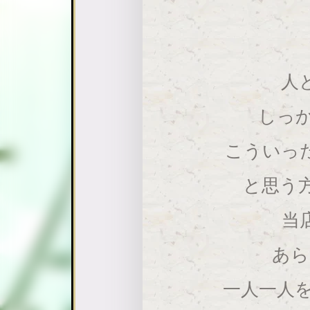
人
しっ
こういっ
と思う
当
あら
一人一人