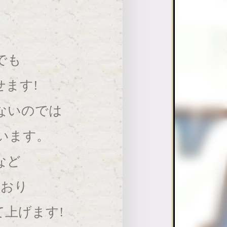
でも
ます!
ないのでは
います。
など
ており
上げます!