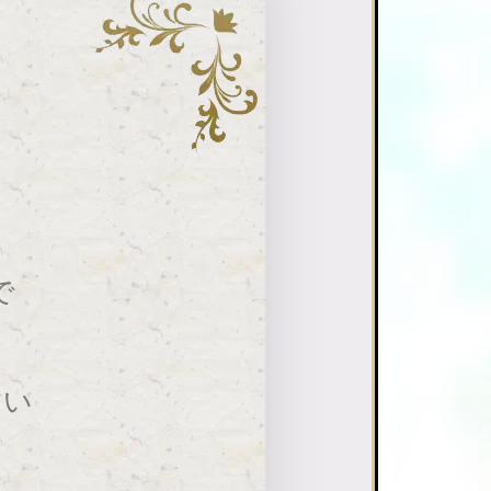
で
。
すい