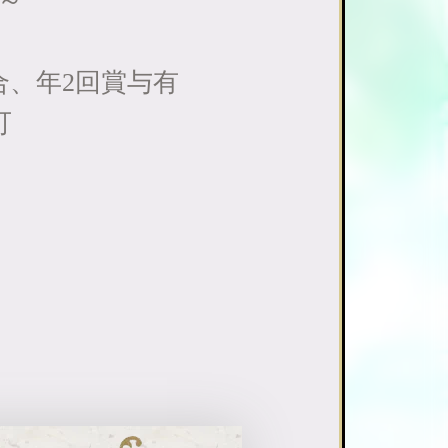
～
合、年2回賞与有
可