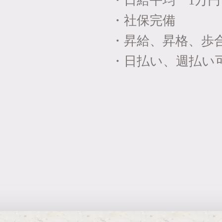
・日給平均 1万円
・社保完備
・昇給、昇格、歩
・日払い、週払い