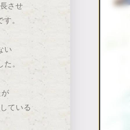
成長させ
です。
ない
した。
たが
をしている